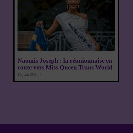
Naomis Joseph : la réunionnaise en
route vers Miss Queen Trans World
16 juin 2025
/