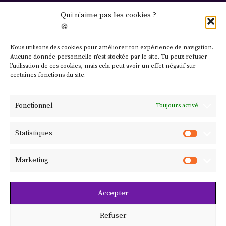
Culture
Qui n'aime pas les cookies ?
🍪
Lifestyle
Nous utilisons des cookies pour améliorer ton expérience de navigation.
Contact
Aucune donnée personnelle n'est stockée par le site. Tu peux refuser
l'utilisation de ces cookies, mais cela peut avoir un effet négatif sur
certaines fonctions du site.
Mentions légales
Fonctionnel
Toujours activé
Politique de confidentialité
Statistiques
Politique de cookies
Marketing
Abonne-toi à @spectre.lemag
Accepter
Refuser