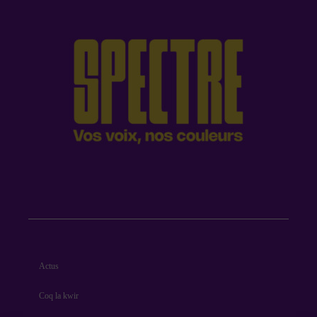
Actus
Coq la kwir