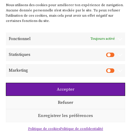
Nous utilisons des cookies pour améliorer ton expérience de navigation.
Contact
Aucune donnée personnelle n'est stockée par le site. Tu peux refuser
l'utilisation de ces cookies, mais cela peut avoir un effet négatif sur
certaines fonctions du site.
Mentions légales
Fonctionnel
Toujours activé
Politique de confidentialité
Statistiques
Politique de cookies
Marketing
Abonne-toi à @spectre.lemag
Accepter
Refuser
Enregistrer les préférences
Politique de cookies
Politique de confidentialité