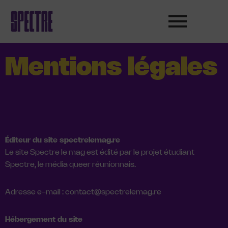
Aller
au
contenu
Mentions légales
Éditeur du site spectrelemag.re
Le site Spectre le mag est édité par le projet étudiant
Spectre, le média queer réunionnais.
Adresse e-mail : contact@spectrelemag.re
Hébergement du site